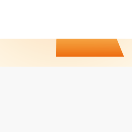
CALENDRIER / RÉSULTATS
CONTACT
JOBS
MENTIONS LÉGALES
Facebook
LinkedIn
Instagram
PROPULSÉ PAR
LVO