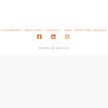
CALENDRIER / RÉSULTATS
CONTACT
JOBS
MENTIONS LÉGALES
Facebook
LinkedIn
Instagram
PROPULSÉ PAR
LVO