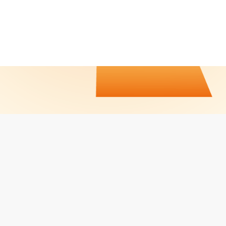
CALENDRIER / RÉSULTATS
CONTACT
JOBS
MENTIONS LÉGALES
Facebook
LinkedIn
Instagram
PROPULSÉ PAR
LVO