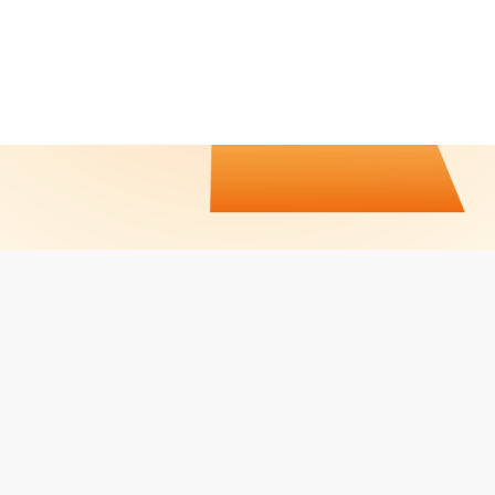
CALENDRIER / RÉSULTATS
CONTACT
JOBS
MENTIONS LÉGALES
Facebook
LinkedIn
Instagram
PROPULSÉ PAR
LVO