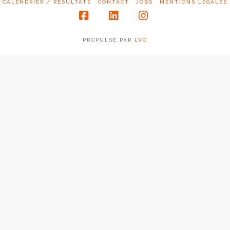
CALENDRIER / RÉSULTATS
CONTACT
JOBS
MENTIONS LÉGALES
Facebook
LinkedIn
Instagram
PROPULSÉ PAR
LVO