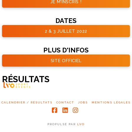
JE M'INSCRIS !
DATES
2 & 3 JUILLET 2022
PLUS D'INFOS
SITE OFFICIEL
RÉSULTATS
CALENDRIER / RÉSULTATS
CONTACT
JOBS
MENTIONS LÉGALES
Facebook
LinkedIn
Instagram
PROPULSÉ PAR
LVO