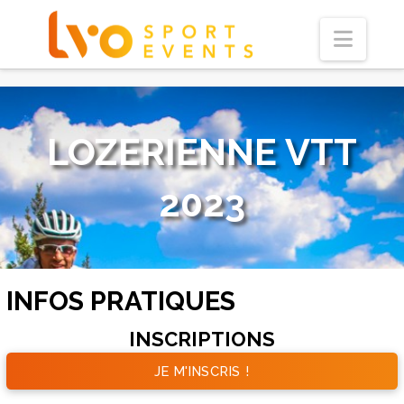
Navi
LOZERIENNE VTT
2023
INFOS PRATIQUES
INSCRIPTIONS
JE M'INSCRIS !