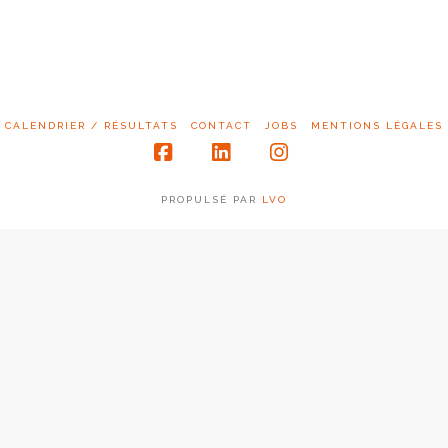
CALENDRIER / RÉSULTATS
CONTACT
JOBS
MENTIONS LÉGALES
Facebook
LinkedIn
Instagram
PROPULSÉ PAR
LVO