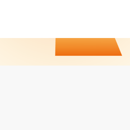
CALENDRIER / RÉSULTATS
CONTACT
JOBS
MENTIONS LÉGALES
Facebook
LinkedIn
Instagram
PROPULSÉ PAR
LVO