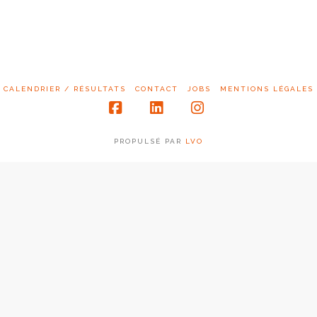
CALENDRIER / RÉSULTATS
CONTACT
JOBS
MENTIONS LÉGALES
Facebook
LinkedIn
Instagram
PROPULSÉ PAR
LVO