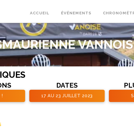
ACCUEIL
ÉVÉNEMENTS
CHRONOMÉT
SMAURIENNE VANNOISE
TIQUES
ONS
DATES
PL
 !
17 AU 23 JUILLET 2023
S