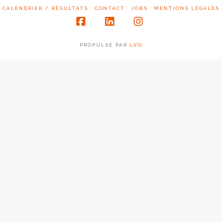
CALENDRIER / RÉSULTATS
CONTACT
JOBS
MENTIONS LÉGALES
Facebook
LinkedIn
Instagram
PROPULSÉ PAR
LVO