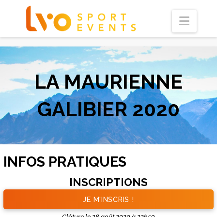
Navi
LA MAURIENNE
GALIBIER 2020
INFOS PRATIQUES
INSCRIPTIONS
JE M'INSCRIS !
Clôture le 28 août 2020 à 23h59