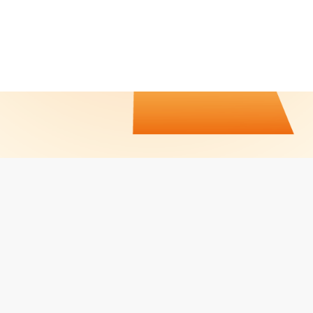
CALENDRIER / RÉSULTATS
CONTACT
JOBS
MENTIONS LÉGALES
Facebook
LinkedIn
Instagram
PROPULSÉ PAR
LVO