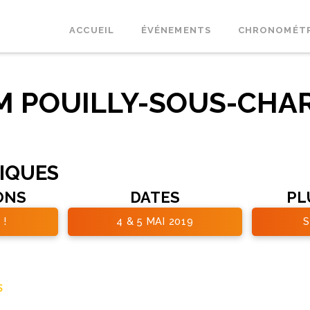
ACCUEIL
ÉVÉNEMENTS
CHRONOMÉT
FM POUILLY-SOUS-CHAR
TIQUES
ONS
DATES
PL
 !
4 & 5 MAI 2019
S