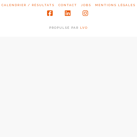
CALENDRIER / RÉSULTATS
CONTACT
JOBS
MENTIONS LÉGALES
Facebook
LinkedIn
Instagram
PROPULSÉ PAR
LVO