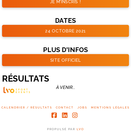
JE M'INSCRIS !
DATES
24 OCTOBRE 2021
PLUS D'INFOS
SITE OFFICIEL
RÉSULTATS
À VENIR...
CALENDRIER / RÉSULTATS
CONTACT
JOBS
MENTIONS LÉGALES
Facebook
LinkedIn
Instagram
PROPULSÉ PAR
LVO