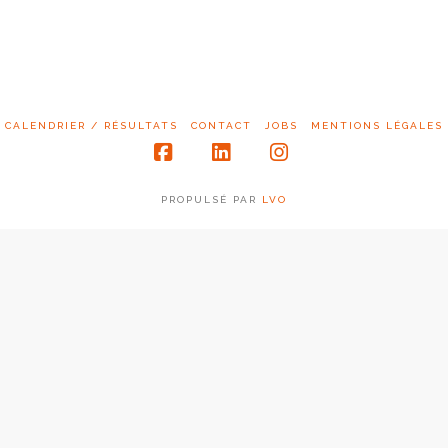
CALENDRIER / RÉSULTATS
CONTACT
JOBS
MENTIONS LÉGALES
Facebook
LinkedIn
Instagram
PROPULSÉ PAR
LVO