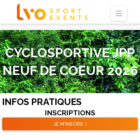
Navi
CYCLOSPORTIVE JPP
NEUF DE COEUR 2026
INFOS PRATIQUES
INSCRIPTIONS
JE M'INSCRIS !