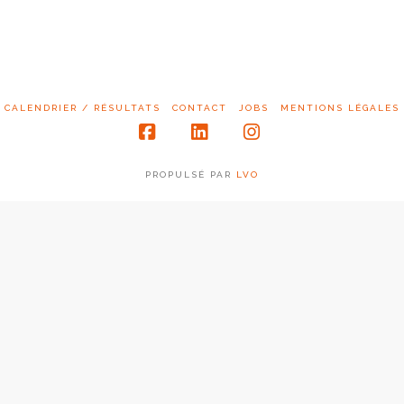
CALENDRIER / RÉSULTATS
CONTACT
JOBS
MENTIONS LÉGALES
Facebook
LinkedIn
Instagram
PROPULSÉ PAR
LVO