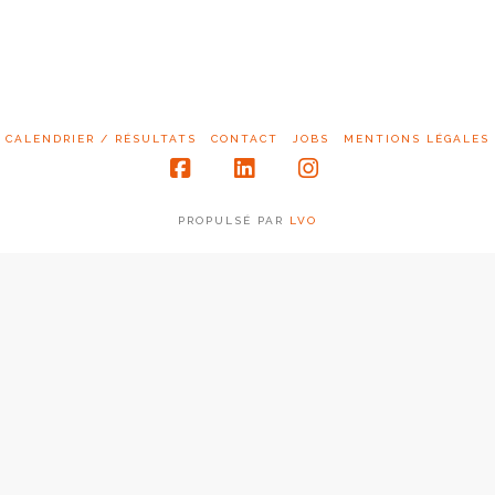
CALENDRIER / RÉSULTATS
CONTACT
JOBS
MENTIONS LÉGALES
Facebook
LinkedIn
Instagram
PROPULSÉ PAR
LVO