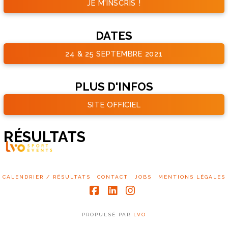
JE M'INSCRIS !
DATES
24 & 25 SEPTEMBRE 2021
PLUS D'INFOS
SITE OFFICIEL
RÉSULTATS
CALENDRIER / RÉSULTATS
CONTACT
JOBS
MENTIONS LÉGALES
Facebook
LinkedIn
Instagram
PROPULSÉ PAR
LVO