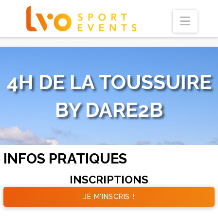
Navi
4H DE LA TOUSSUIRE
BY DARE2B
INFOS PRATIQUES
INSCRIPTIONS
JE M'INSCRIS !